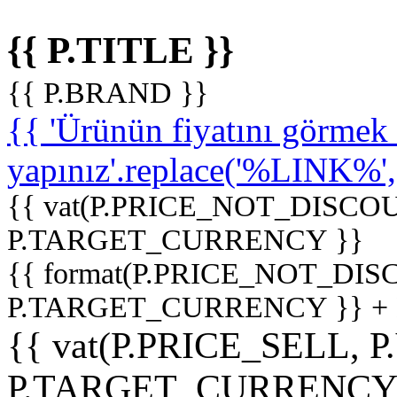
{{ P.TITLE }}
{{ P.BRAND }}
{{ 'Ürünün fiyatını görme
yapınız'.replace('%LINK%', '
{{ vat(P.PRICE_NOT_DISCOU
P.TARGET_CURRENCY }}
{{ format(P.PRICE_NOT_DI
P.TARGET_CURRENCY }} +
{{ vat(P.PRICE_SELL, P
P.TARGET_CURRENCY