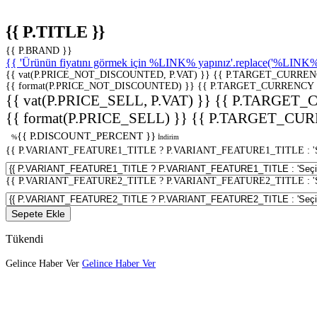
{{ P.TITLE }}
{{ P.BRAND }}
{{ 'Ürünün fiyatını görmek için %LINK% yapınız'.replace('%LINK%', 
{{ vat(P.PRICE_NOT_DISCOUNTED, P.VAT) }}
{{ P.TARGET_CURREN
{{ format(P.PRICE_NOT_DISCOUNTED) }}
{{ P.TARGET_CURRENCY 
{{ vat(P.PRICE_SELL, P.VAT) }}
{{ P.TARGET_
{{ format(P.PRICE_SELL) }}
{{ P.TARGET_CUR
{{ P.DISCOUNT_PERCENT }}
%
İndirim
{{ P.VARIANT_FEATURE1_TITLE ? P.VARIANT_FEATURE1_TITLE : 'Seç
{{ P.VARIANT_FEATURE2_TITLE ? P.VARIANT_FEATURE2_TITLE : 'Seç
Sepete Ekle
Tükendi
Gelince Haber Ver
Gelince Haber Ver