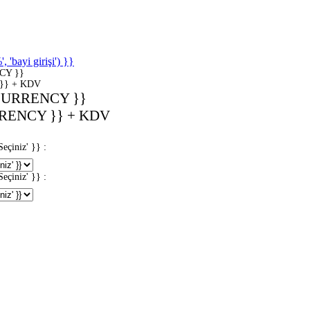
'bayi girişi') }}
CY }}
}} + KDV
CURRENCY }}
RENCY }} + KDV
iniz' }} :
iniz' }} :