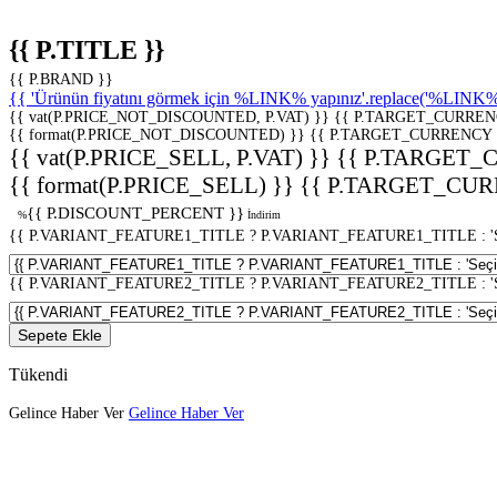
{{ P.TITLE }}
{{ P.BRAND }}
{{ 'Ürünün fiyatını görmek için %LINK% yapınız'.replace('%LINK%', 
{{ vat(P.PRICE_NOT_DISCOUNTED, P.VAT) }}
{{ P.TARGET_CURREN
{{ format(P.PRICE_NOT_DISCOUNTED) }}
{{ P.TARGET_CURRENCY 
{{ vat(P.PRICE_SELL, P.VAT) }}
{{ P.TARGET_
{{ format(P.PRICE_SELL) }}
{{ P.TARGET_CUR
{{ P.DISCOUNT_PERCENT }}
%
İndirim
{{ P.VARIANT_FEATURE1_TITLE ? P.VARIANT_FEATURE1_TITLE : 'Seç
{{ P.VARIANT_FEATURE2_TITLE ? P.VARIANT_FEATURE2_TITLE : 'Seç
Sepete Ekle
Tükendi
Gelince Haber Ver
Gelince Haber Ver