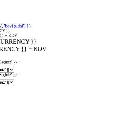
'bayi girişi') }}
CY }}
}} + KDV
CURRENCY }}
RENCY }} + KDV
iniz' }} :
iniz' }} :