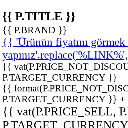
{{ P.TITLE }}
{{ P.BRAND }}
{{ 'Ürünün fiyatını görme
yapınız'.replace('%LINK%', '
{{ vat(P.PRICE_NOT_DISCOU
P.TARGET_CURRENCY }}
{{ format(P.PRICE_NOT_DI
P.TARGET_CURRENCY }} +
{{ vat(P.PRICE_SELL, P
P.TARGET_CURRENCY