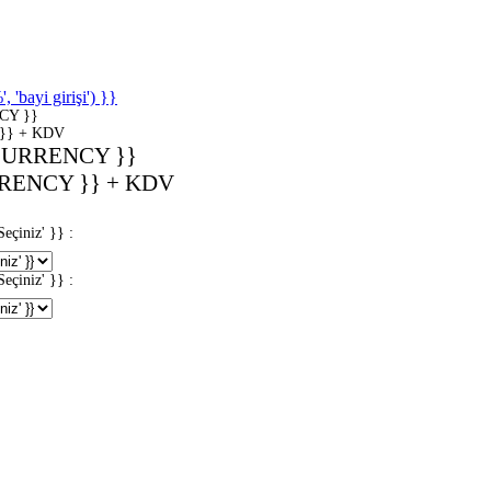
'bayi girişi') }}
CY }}
}} + KDV
CURRENCY }}
RENCY }} + KDV
iniz' }} :
iniz' }} :