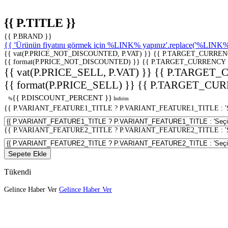
{{ P.TITLE }}
{{ P.BRAND }}
{{ 'Ürünün fiyatını görmek için %LINK% yapınız'.replace('%LINK%', 
{{ vat(P.PRICE_NOT_DISCOUNTED, P.VAT) }}
{{ P.TARGET_CURREN
{{ format(P.PRICE_NOT_DISCOUNTED) }}
{{ P.TARGET_CURRENCY 
{{ vat(P.PRICE_SELL, P.VAT) }}
{{ P.TARGET_
{{ format(P.PRICE_SELL) }}
{{ P.TARGET_CUR
{{ P.DISCOUNT_PERCENT }}
%
İndirim
{{ P.VARIANT_FEATURE1_TITLE ? P.VARIANT_FEATURE1_TITLE : 'Seç
{{ P.VARIANT_FEATURE2_TITLE ? P.VARIANT_FEATURE2_TITLE : 'Seç
Sepete Ekle
Tükendi
Gelince Haber Ver
Gelince Haber Ver