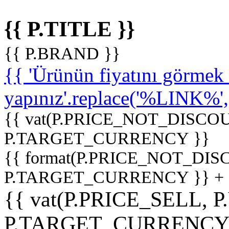
{{ P.TITLE }}
{{ P.BRAND }}
{{ 'Ürünün fiyatını görme
yapınız'.replace('%LINK%', '
{{ vat(P.PRICE_NOT_DISCOU
P.TARGET_CURRENCY }}
{{ format(P.PRICE_NOT_DI
P.TARGET_CURRENCY }} +
{{ vat(P.PRICE_SELL, P
P.TARGET_CURRENCY