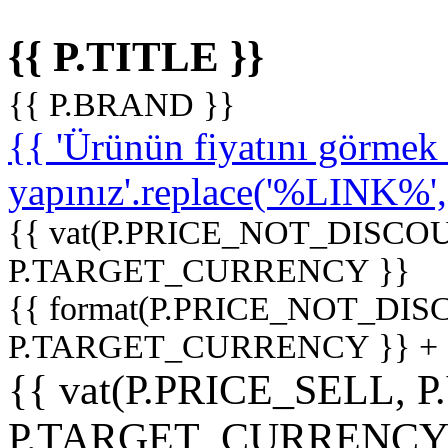
{{ P.TITLE }}
{{ P.BRAND }}
{{ 'Ürünün fiyatını görme
yapınız'.replace('%LINK%', '
{{ vat(P.PRICE_NOT_DISCOU
P.TARGET_CURRENCY }}
{{ format(P.PRICE_NOT_DI
P.TARGET_CURRENCY }} +
{{ vat(P.PRICE_SELL, P
P.TARGET_CURRENCY