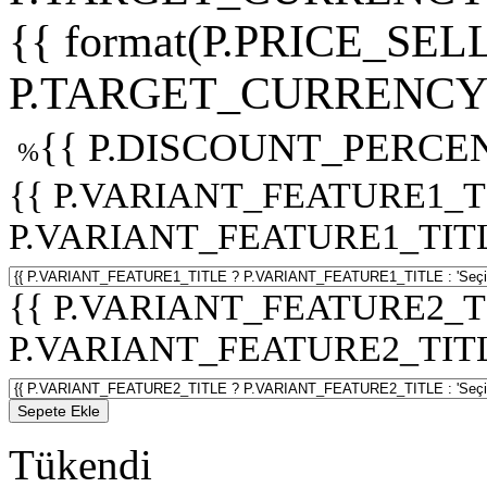
{{ format(P.PRICE_SELL
P.TARGET_CURRENCY 
{{ P.DISCOUNT_PERCEN
%
{{ P.VARIANT_FEATURE1_T
P.VARIANT_FEATURE1_TITLE :
{{ P.VARIANT_FEATURE2_T
P.VARIANT_FEATURE2_TITLE :
Sepete Ekle
Tükendi