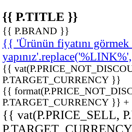
{{ P.TITLE }}
{{ P.BRAND }}
{{ 'Ürünün fiyatını görme
yapınız'.replace('%LINK%', '
{{ vat(P.PRICE_NOT_DISCOU
P.TARGET_CURRENCY }}
{{ format(P.PRICE_NOT_DI
P.TARGET_CURRENCY }} +
{{ vat(P.PRICE_SELL, P
P.TARGET_CURRENCY