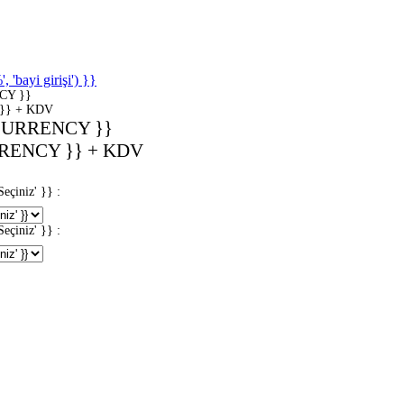
'bayi girişi') }}
CY }}
}} + KDV
CURRENCY }}
RENCY }} + KDV
iniz' }} :
iniz' }} :