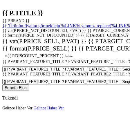
{{ P.TITLE }}
{{ P.BRAND }}
{{ 'Ürünün fiyatını görmek için %LINK% yapınız'.replace('%LINK%', 
{{ vat(P.PRICE_NOT_DISCOUNTED, P.VAT) }}
{{ P.TARGET_CURREN
{{ format(P.PRICE_NOT_DISCOUNTED) }}
{{ P.TARGET_CURRENCY 
{{ vat(P.PRICE_SELL, P.VAT) }}
{{ P.TARGET_
{{ format(P.PRICE_SELL) }}
{{ P.TARGET_CUR
{{ P.DISCOUNT_PERCENT }}
%
İndirim
{{ P.VARIANT_FEATURE1_TITLE ? P.VARIANT_FEATURE1_TITLE : 'Seç
{{ P.VARIANT_FEATURE2_TITLE ? P.VARIANT_FEATURE2_TITLE : 'Seç
Sepete Ekle
Tükendi
Gelince Haber Ver
Gelince Haber Ver