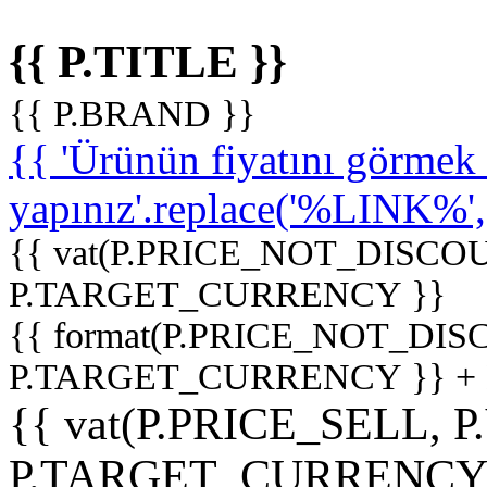
{{ P.TITLE }}
{{ P.BRAND }}
{{ 'Ürünün fiyatını görme
yapınız'.replace('%LINK%', '
{{ vat(P.PRICE_NOT_DISCOU
P.TARGET_CURRENCY }}
{{ format(P.PRICE_NOT_DI
P.TARGET_CURRENCY }} +
{{ vat(P.PRICE_SELL, P
P.TARGET_CURRENCY