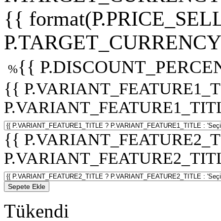
{{ format(P.PRICE_SELL
P.TARGET_CURRENCY 
{{ P.DISCOUNT_PERCEN
%
{{ P.VARIANT_FEATURE1_T
P.VARIANT_FEATURE1_TITLE :
{{ P.VARIANT_FEATURE2_T
P.VARIANT_FEATURE2_TITLE :
Sepete Ekle
Tükendi