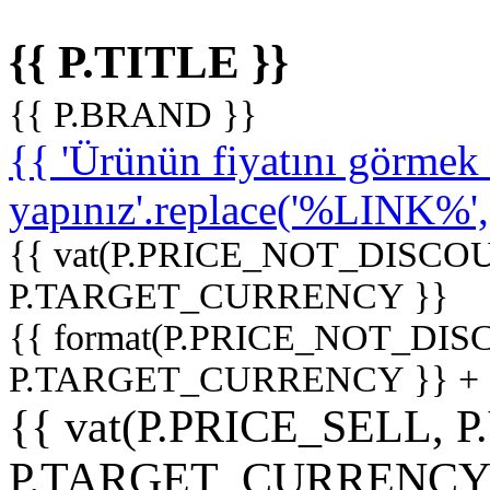
{{ P.TITLE }}
{{ P.BRAND }}
{{ 'Ürünün fiyatını görme
yapınız'.replace('%LINK%', '
{{ vat(P.PRICE_NOT_DISCOU
P.TARGET_CURRENCY }}
{{ format(P.PRICE_NOT_DI
P.TARGET_CURRENCY }} +
{{ vat(P.PRICE_SELL, P
P.TARGET_CURRENCY