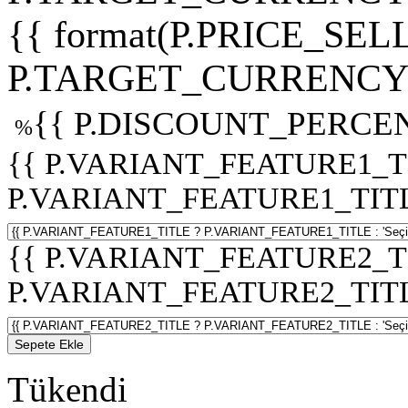
{{ format(P.PRICE_SELL
P.TARGET_CURRENCY 
{{ P.DISCOUNT_PERCEN
%
{{ P.VARIANT_FEATURE1_T
P.VARIANT_FEATURE1_TITLE :
{{ P.VARIANT_FEATURE2_T
P.VARIANT_FEATURE2_TITLE :
Sepete Ekle
Tükendi