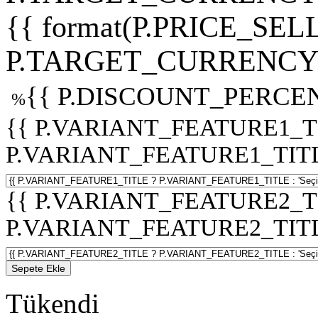
{{ format(P.PRICE_SELL
P.TARGET_CURRENCY 
{{ P.DISCOUNT_PERCEN
%
{{ P.VARIANT_FEATURE1_T
P.VARIANT_FEATURE1_TITLE :
{{ P.VARIANT_FEATURE2_T
P.VARIANT_FEATURE2_TITLE :
Sepete Ekle
Tükendi