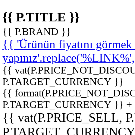
{{ P.TITLE }}
{{ P.BRAND }}
{{ 'Ürünün fiyatını görme
yapınız'.replace('%LINK%', '
{{ vat(P.PRICE_NOT_DISCOU
P.TARGET_CURRENCY }}
{{ format(P.PRICE_NOT_DI
P.TARGET_CURRENCY }} +
{{ vat(P.PRICE_SELL, P
P.TARGET_CURRENCY