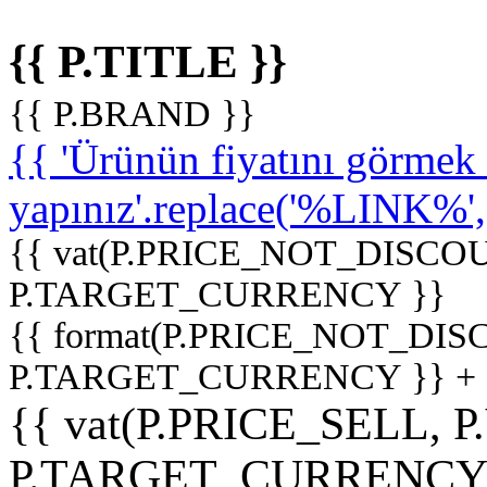
{{ P.TITLE }}
{{ P.BRAND }}
{{ 'Ürünün fiyatını görme
yapınız'.replace('%LINK%', '
{{ vat(P.PRICE_NOT_DISCOU
P.TARGET_CURRENCY }}
{{ format(P.PRICE_NOT_DI
P.TARGET_CURRENCY }} +
{{ vat(P.PRICE_SELL, P
P.TARGET_CURRENCY