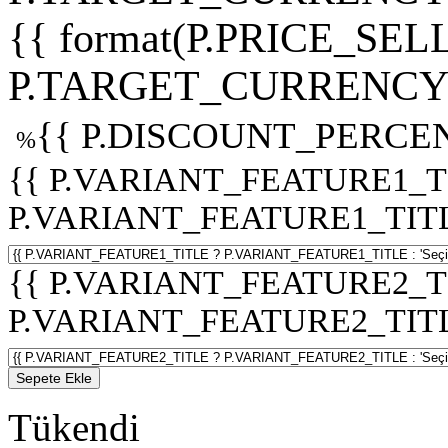
{{ format(P.PRICE_SELL
P.TARGET_CURRENCY 
{{ P.DISCOUNT_PERCEN
%
{{ P.VARIANT_FEATURE1_T
P.VARIANT_FEATURE1_TITLE :
{{ P.VARIANT_FEATURE2_T
P.VARIANT_FEATURE2_TITLE :
Sepete Ekle
Tükendi