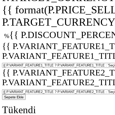
{{ format(P.PRICE_SELL
P.TARGET_CURRENCY 
{{ P.DISCOUNT_PERCEN
%
{{ P.VARIANT_FEATURE1_T
P.VARIANT_FEATURE1_TITLE :
{{ P.VARIANT_FEATURE2_T
P.VARIANT_FEATURE2_TITLE :
Sepete Ekle
Tükendi