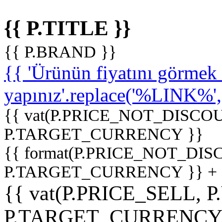
{{ P.TITLE }}
{{ P.BRAND }}
{{ 'Ürünün fiyatını görme
yapınız'.replace('%LINK%', '
{{ vat(P.PRICE_NOT_DISCOU
P.TARGET_CURRENCY }}
{{ format(P.PRICE_NOT_DI
P.TARGET_CURRENCY }} +
{{ vat(P.PRICE_SELL, P
P.TARGET_CURRENCY