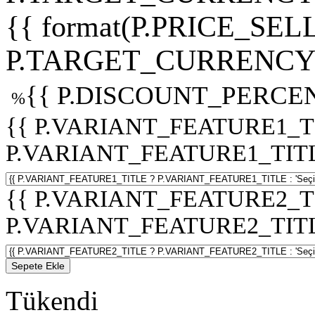
{{ format(P.PRICE_SELL
P.TARGET_CURRENCY 
{{ P.DISCOUNT_PERCEN
%
{{ P.VARIANT_FEATURE1_T
P.VARIANT_FEATURE1_TITLE :
{{ P.VARIANT_FEATURE2_T
P.VARIANT_FEATURE2_TITLE :
Sepete Ekle
Tükendi