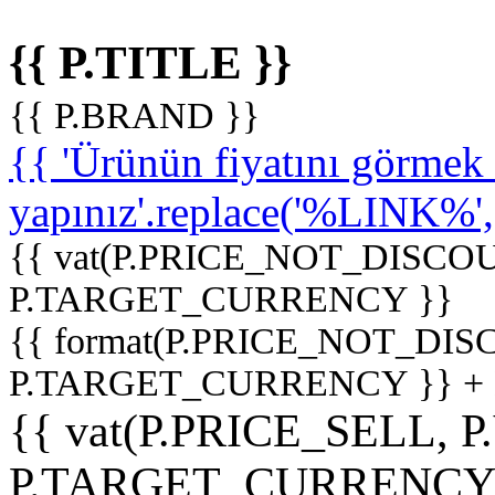
{{ P.TITLE }}
{{ P.BRAND }}
{{ 'Ürünün fiyatını görme
yapınız'.replace('%LINK%', '
{{ vat(P.PRICE_NOT_DISCOU
P.TARGET_CURRENCY }}
{{ format(P.PRICE_NOT_DI
P.TARGET_CURRENCY }} +
{{ vat(P.PRICE_SELL, P
P.TARGET_CURRENCY