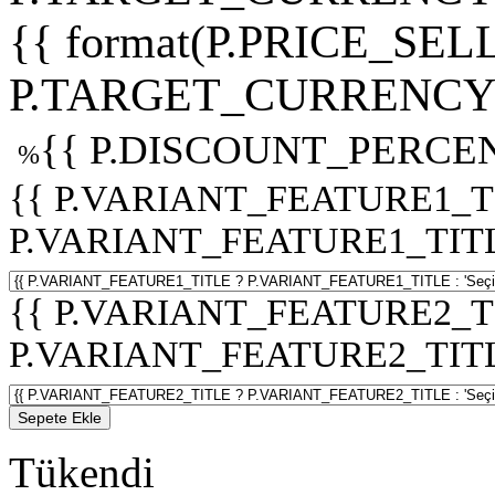
{{ format(P.PRICE_SELL
P.TARGET_CURRENCY 
{{ P.DISCOUNT_PERCEN
%
{{ P.VARIANT_FEATURE1_T
P.VARIANT_FEATURE1_TITLE :
{{ P.VARIANT_FEATURE2_T
P.VARIANT_FEATURE2_TITLE :
Sepete Ekle
Tükendi