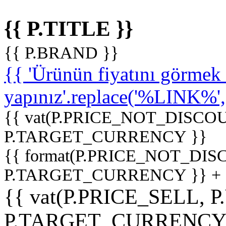
{{ P.TITLE }}
{{ P.BRAND }}
{{ 'Ürünün fiyatını görme
yapınız'.replace('%LINK%', '
{{ vat(P.PRICE_NOT_DISCOU
P.TARGET_CURRENCY }}
{{ format(P.PRICE_NOT_DI
P.TARGET_CURRENCY }} +
{{ vat(P.PRICE_SELL, P
P.TARGET_CURRENCY