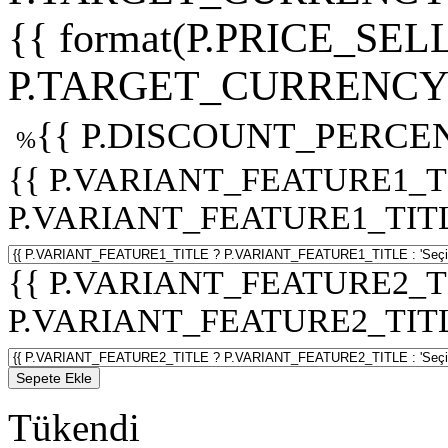
{{ format(P.PRICE_SELL
P.TARGET_CURRENCY 
{{ P.DISCOUNT_PERCEN
%
{{ P.VARIANT_FEATURE1_T
P.VARIANT_FEATURE1_TITLE :
{{ P.VARIANT_FEATURE2_T
P.VARIANT_FEATURE2_TITLE :
Sepete Ekle
Tükendi