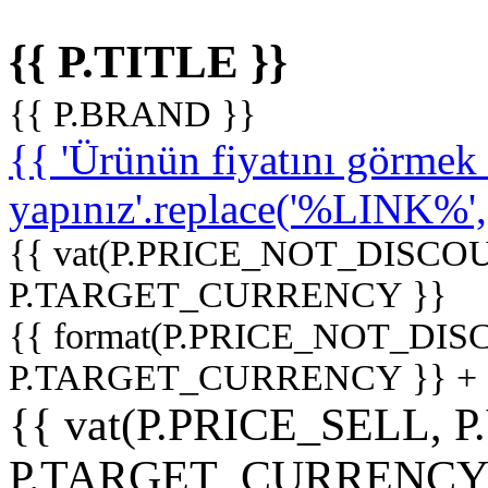
{{ P.TITLE }}
{{ P.BRAND }}
{{ 'Ürünün fiyatını görme
yapınız'.replace('%LINK%', '
{{ vat(P.PRICE_NOT_DISCOU
P.TARGET_CURRENCY }}
{{ format(P.PRICE_NOT_DI
P.TARGET_CURRENCY }} +
{{ vat(P.PRICE_SELL, P
P.TARGET_CURRENCY