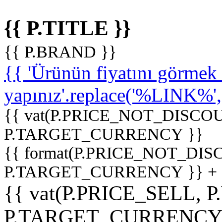
{{ P.TITLE }}
{{ P.BRAND }}
{{ 'Ürünün fiyatını görme
yapınız'.replace('%LINK%', '
{{ vat(P.PRICE_NOT_DISCOU
P.TARGET_CURRENCY }}
{{ format(P.PRICE_NOT_DI
P.TARGET_CURRENCY }} +
{{ vat(P.PRICE_SELL, P
P.TARGET_CURRENCY