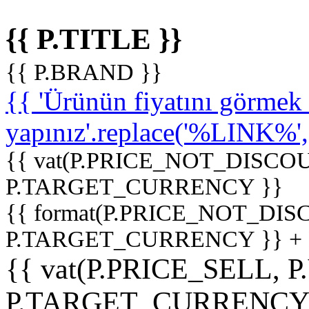
{{ P.TITLE }}
{{ P.BRAND }}
{{ 'Ürünün fiyatını görme
yapınız'.replace('%LINK%', '
{{ vat(P.PRICE_NOT_DISCOU
P.TARGET_CURRENCY }}
{{ format(P.PRICE_NOT_DI
P.TARGET_CURRENCY }} +
{{ vat(P.PRICE_SELL, P
P.TARGET_CURRENCY