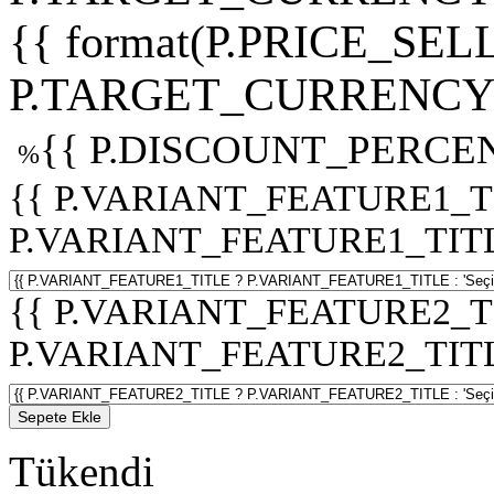
{{ format(P.PRICE_SELL
P.TARGET_CURRENCY 
{{ P.DISCOUNT_PERCEN
%
{{ P.VARIANT_FEATURE1_T
P.VARIANT_FEATURE1_TITLE :
{{ P.VARIANT_FEATURE2_T
P.VARIANT_FEATURE2_TITLE :
Sepete Ekle
Tükendi