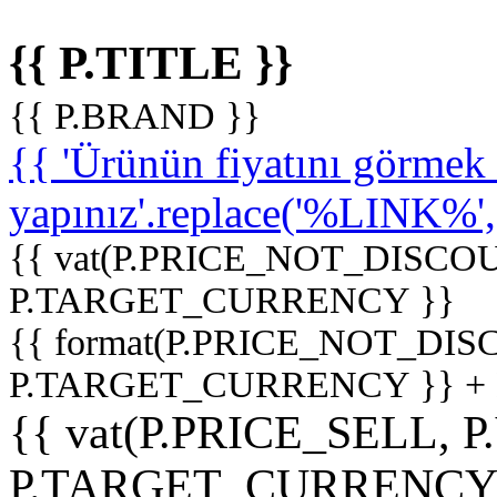
{{ P.TITLE }}
{{ P.BRAND }}
{{ 'Ürünün fiyatını görme
yapınız'.replace('%LINK%', '
{{ vat(P.PRICE_NOT_DISCOU
P.TARGET_CURRENCY }}
{{ format(P.PRICE_NOT_DI
P.TARGET_CURRENCY }} +
{{ vat(P.PRICE_SELL, P
P.TARGET_CURRENCY