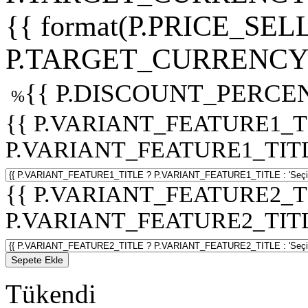
{{ format(P.PRICE_SELL
P.TARGET_CURRENCY 
{{ P.DISCOUNT_PERCEN
%
{{ P.VARIANT_FEATURE1_T
P.VARIANT_FEATURE1_TITLE :
{{ P.VARIANT_FEATURE2_T
P.VARIANT_FEATURE2_TITLE :
Sepete Ekle
Tükendi