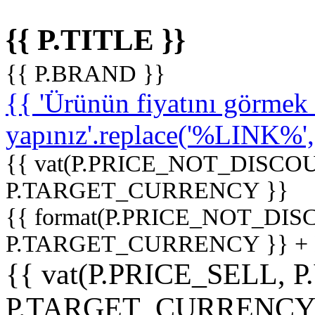
{{ P.TITLE }}
{{ P.BRAND }}
{{ 'Ürünün fiyatını görme
yapınız'.replace('%LINK%', '
{{ vat(P.PRICE_NOT_DISCOU
P.TARGET_CURRENCY }}
{{ format(P.PRICE_NOT_DI
P.TARGET_CURRENCY }} +
{{ vat(P.PRICE_SELL, P
P.TARGET_CURRENCY