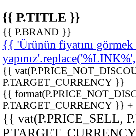
{{ P.TITLE }}
{{ P.BRAND }}
{{ 'Ürünün fiyatını görme
yapınız'.replace('%LINK%', '
{{ vat(P.PRICE_NOT_DISCOU
P.TARGET_CURRENCY }}
{{ format(P.PRICE_NOT_DI
P.TARGET_CURRENCY }} +
{{ vat(P.PRICE_SELL, P
P.TARGET_CURRENCY