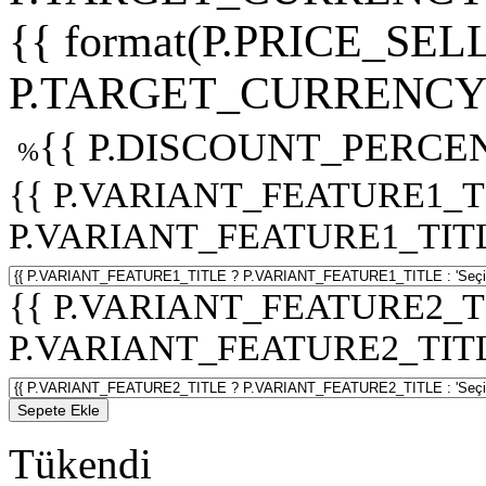
{{ format(P.PRICE_SELL
P.TARGET_CURRENCY 
{{ P.DISCOUNT_PERCEN
%
{{ P.VARIANT_FEATURE1_T
P.VARIANT_FEATURE1_TITLE :
{{ P.VARIANT_FEATURE2_T
P.VARIANT_FEATURE2_TITLE :
Sepete Ekle
Tükendi