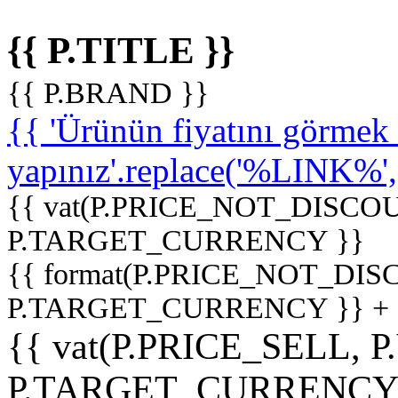
{{ P.TITLE }}
{{ P.BRAND }}
{{ 'Ürünün fiyatını görme
yapınız'.replace('%LINK%', '
{{ vat(P.PRICE_NOT_DISCOU
P.TARGET_CURRENCY }}
{{ format(P.PRICE_NOT_DI
P.TARGET_CURRENCY }} +
{{ vat(P.PRICE_SELL, P
P.TARGET_CURRENCY