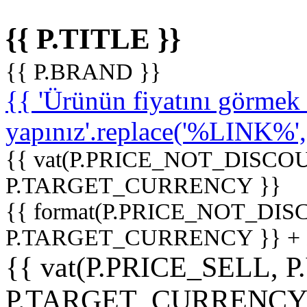
{{ P.TITLE }}
{{ P.BRAND }}
{{ 'Ürünün fiyatını görme
yapınız'.replace('%LINK%', '
{{ vat(P.PRICE_NOT_DISCOU
P.TARGET_CURRENCY }}
{{ format(P.PRICE_NOT_DI
P.TARGET_CURRENCY }} +
{{ vat(P.PRICE_SELL, P
P.TARGET_CURRENCY