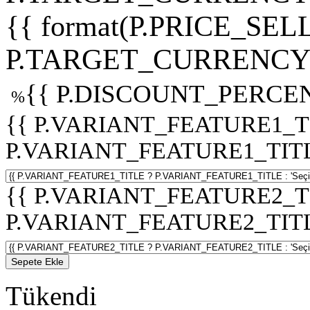
{{ format(P.PRICE_SELL
P.TARGET_CURRENCY 
{{ P.DISCOUNT_PERCEN
%
{{ P.VARIANT_FEATURE1_T
P.VARIANT_FEATURE1_TITLE :
{{ P.VARIANT_FEATURE2_T
P.VARIANT_FEATURE2_TITLE :
Sepete Ekle
Tükendi