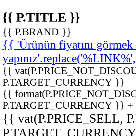
{{ P.TITLE }}
{{ P.BRAND }}
{{ 'Ürünün fiyatını görme
yapınız'.replace('%LINK%', '
{{ vat(P.PRICE_NOT_DISCOU
P.TARGET_CURRENCY }}
{{ format(P.PRICE_NOT_DI
P.TARGET_CURRENCY }} +
{{ vat(P.PRICE_SELL, P
P.TARGET_CURRENCY