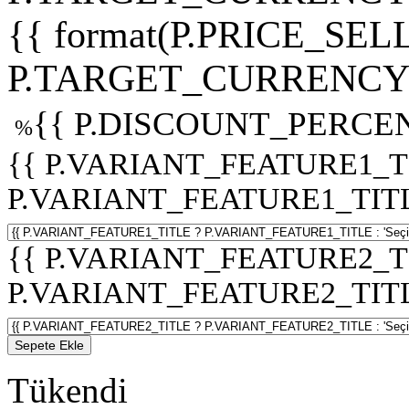
{{ format(P.PRICE_SELL
P.TARGET_CURRENCY 
{{ P.DISCOUNT_PERCEN
%
{{ P.VARIANT_FEATURE1_T
P.VARIANT_FEATURE1_TITLE :
{{ P.VARIANT_FEATURE2_T
P.VARIANT_FEATURE2_TITLE :
Sepete Ekle
Tükendi