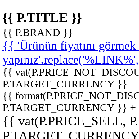
{{ P.TITLE }}
{{ P.BRAND }}
{{ 'Ürünün fiyatını görme
yapınız'.replace('%LINK%', '
{{ vat(P.PRICE_NOT_DISCOU
P.TARGET_CURRENCY }}
{{ format(P.PRICE_NOT_DI
P.TARGET_CURRENCY }} +
{{ vat(P.PRICE_SELL, P
P.TARGET_CURRENCY