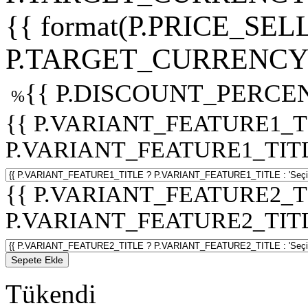
{{ format(P.PRICE_SELL
P.TARGET_CURRENCY 
{{ P.DISCOUNT_PERCEN
%
{{ P.VARIANT_FEATURE1_T
P.VARIANT_FEATURE1_TITLE :
{{ P.VARIANT_FEATURE2_T
P.VARIANT_FEATURE2_TITLE :
Sepete Ekle
Tükendi