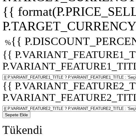
{{ format(P.PRICE_SELL
P.TARGET_CURRENCY 
{{ P.DISCOUNT_PERCEN
%
{{ P.VARIANT_FEATURE1_T
P.VARIANT_FEATURE1_TITLE :
{{ P.VARIANT_FEATURE2_T
P.VARIANT_FEATURE2_TITLE :
Sepete Ekle
Tükendi