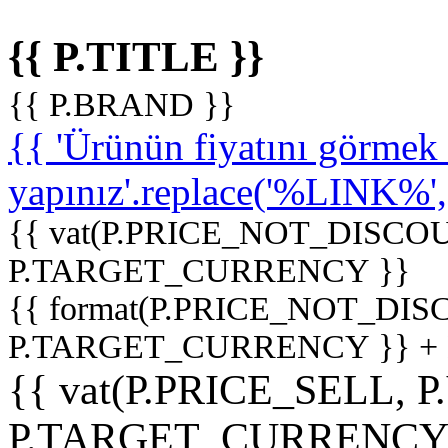
{{ P.TITLE }}
{{ P.BRAND }}
{{ 'Ürünün fiyatını görme
yapınız'.replace('%LINK%', '
{{ vat(P.PRICE_NOT_DISCOU
P.TARGET_CURRENCY }}
{{ format(P.PRICE_NOT_DI
P.TARGET_CURRENCY }} +
{{ vat(P.PRICE_SELL, P
P.TARGET_CURRENCY