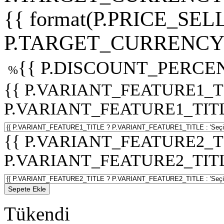
{{ format(P.PRICE_SELL
P.TARGET_CURRENCY 
{{ P.DISCOUNT_PERCEN
%
{{ P.VARIANT_FEATURE1_T
P.VARIANT_FEATURE1_TITLE :
{{ P.VARIANT_FEATURE2_T
P.VARIANT_FEATURE2_TITLE :
Sepete Ekle
Tükendi