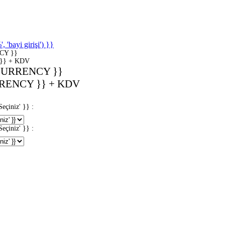
'bayi girişi') }}
CY }}
}} + KDV
CURRENCY }}
RENCY }} + KDV
iniz' }} :
iniz' }} :