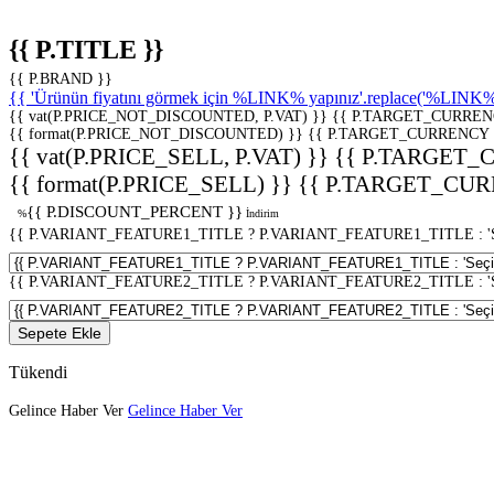
{{ P.TITLE }}
{{ P.BRAND }}
{{ 'Ürünün fiyatını görmek için %LINK% yapınız'.replace('%LINK%', 
{{ vat(P.PRICE_NOT_DISCOUNTED, P.VAT) }}
{{ P.TARGET_CURREN
{{ format(P.PRICE_NOT_DISCOUNTED) }}
{{ P.TARGET_CURRENCY 
{{ vat(P.PRICE_SELL, P.VAT) }}
{{ P.TARGET_
{{ format(P.PRICE_SELL) }}
{{ P.TARGET_CUR
{{ P.DISCOUNT_PERCENT }}
%
İndirim
{{ P.VARIANT_FEATURE1_TITLE ? P.VARIANT_FEATURE1_TITLE : 'Seç
{{ P.VARIANT_FEATURE2_TITLE ? P.VARIANT_FEATURE2_TITLE : 'Seç
Sepete Ekle
Tükendi
Gelince Haber Ver
Gelince Haber Ver