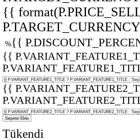
{{ format(P.PRICE_SELL
P.TARGET_CURRENCY 
{{ P.DISCOUNT_PERCEN
%
{{ P.VARIANT_FEATURE1_T
P.VARIANT_FEATURE1_TITLE :
{{ P.VARIANT_FEATURE2_T
P.VARIANT_FEATURE2_TITLE :
Sepete Ekle
Tükendi