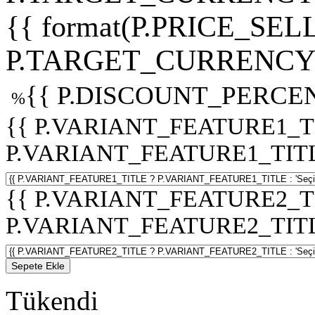
{{ format(P.PRICE_SELL
P.TARGET_CURRENCY 
{{ P.DISCOUNT_PERCEN
%
{{ P.VARIANT_FEATURE1_T
P.VARIANT_FEATURE1_TITLE :
{{ P.VARIANT_FEATURE2_T
P.VARIANT_FEATURE2_TITLE :
Sepete Ekle
Tükendi