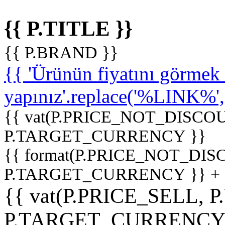
{{ P.TITLE }}
{{ P.BRAND }}
{{ 'Ürünün fiyatını görme
yapınız'.replace('%LINK%', '
{{ vat(P.PRICE_NOT_DISCOU
P.TARGET_CURRENCY }}
{{ format(P.PRICE_NOT_DI
P.TARGET_CURRENCY }} +
{{ vat(P.PRICE_SELL, P
P.TARGET_CURRENCY