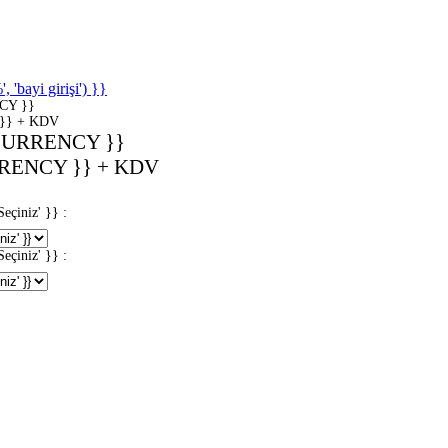
'bayi girişi') }}
CY }}
}} + KDV
CURRENCY }}
RENCY }} + KDV
iniz' }} :
iniz' }} :