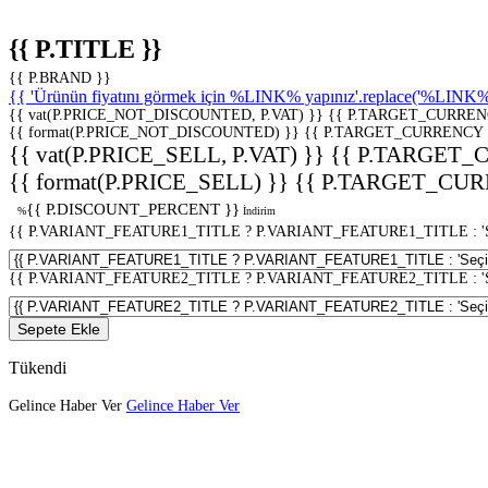
{{ P.TITLE }}
{{ P.BRAND }}
{{ 'Ürünün fiyatını görmek için %LINK% yapınız'.replace('%LINK%', 
{{ vat(P.PRICE_NOT_DISCOUNTED, P.VAT) }}
{{ P.TARGET_CURREN
{{ format(P.PRICE_NOT_DISCOUNTED) }}
{{ P.TARGET_CURRENCY 
{{ vat(P.PRICE_SELL, P.VAT) }}
{{ P.TARGET_
{{ format(P.PRICE_SELL) }}
{{ P.TARGET_CUR
{{ P.DISCOUNT_PERCENT }}
%
İndirim
{{ P.VARIANT_FEATURE1_TITLE ? P.VARIANT_FEATURE1_TITLE : 'Seç
{{ P.VARIANT_FEATURE2_TITLE ? P.VARIANT_FEATURE2_TITLE : 'Seç
Sepete Ekle
Tükendi
Gelince Haber Ver
Gelince Haber Ver