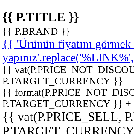
{{ P.TITLE }}
{{ P.BRAND }}
{{ 'Ürünün fiyatını görme
yapınız'.replace('%LINK%', '
{{ vat(P.PRICE_NOT_DISCOU
P.TARGET_CURRENCY }}
{{ format(P.PRICE_NOT_DI
P.TARGET_CURRENCY }} +
{{ vat(P.PRICE_SELL, P
P.TARGET_CURRENCY