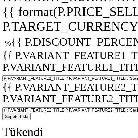
{{ format(P.PRICE_SELL
P.TARGET_CURRENCY 
{{ P.DISCOUNT_PERCEN
%
{{ P.VARIANT_FEATURE1_T
P.VARIANT_FEATURE1_TITLE :
{{ P.VARIANT_FEATURE2_T
P.VARIANT_FEATURE2_TITLE :
Sepete Ekle
Tükendi