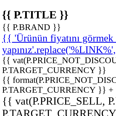
{{ P.TITLE }}
{{ P.BRAND }}
{{ 'Ürünün fiyatını görme
yapınız'.replace('%LINK%', '
{{ vat(P.PRICE_NOT_DISCOU
P.TARGET_CURRENCY }}
{{ format(P.PRICE_NOT_DI
P.TARGET_CURRENCY }} +
{{ vat(P.PRICE_SELL, P
P.TARGET_CURRENCY