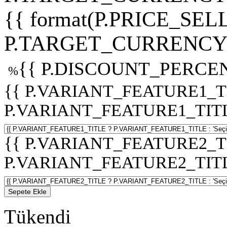
{{ format(P.PRICE_SELL
P.TARGET_CURRENCY 
{{ P.DISCOUNT_PERCEN
%
{{ P.VARIANT_FEATURE1_T
P.VARIANT_FEATURE1_TITLE :
{{ P.VARIANT_FEATURE2_T
P.VARIANT_FEATURE2_TITLE :
Sepete Ekle
Tükendi