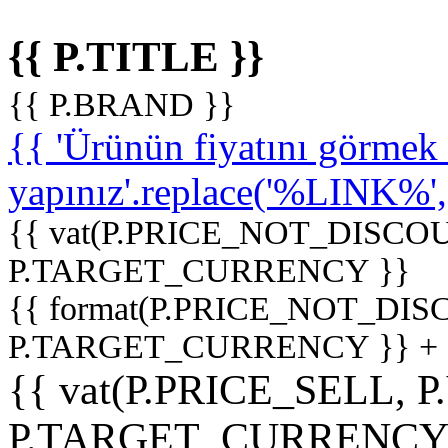
{{ P.TITLE }}
{{ P.BRAND }}
{{ 'Ürünün fiyatını görme
yapınız'.replace('%LINK%', '
{{ vat(P.PRICE_NOT_DISCOU
P.TARGET_CURRENCY }}
{{ format(P.PRICE_NOT_DI
P.TARGET_CURRENCY }} +
{{ vat(P.PRICE_SELL, P
P.TARGET_CURRENCY