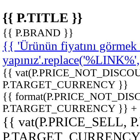
{{ P.TITLE }}
{{ P.BRAND }}
{{ 'Ürünün fiyatını görme
yapınız'.replace('%LINK%', '
{{ vat(P.PRICE_NOT_DISCOU
P.TARGET_CURRENCY }}
{{ format(P.PRICE_NOT_DI
P.TARGET_CURRENCY }} +
{{ vat(P.PRICE_SELL, P
P.TARGET_CURRENCY