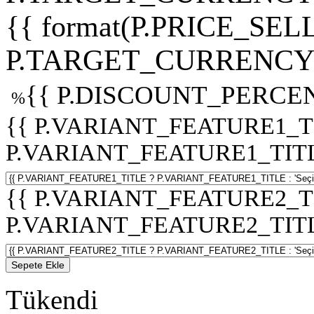
{{ format(P.PRICE_SELL
P.TARGET_CURRENCY 
{{ P.DISCOUNT_PERCEN
%
{{ P.VARIANT_FEATURE1_T
P.VARIANT_FEATURE1_TITLE :
{{ P.VARIANT_FEATURE2_T
P.VARIANT_FEATURE2_TITLE :
Sepete Ekle
Tükendi