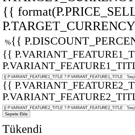
{{ format(P.PRICE_SELL
P.TARGET_CURRENCY 
{{ P.DISCOUNT_PERCEN
%
{{ P.VARIANT_FEATURE1_T
P.VARIANT_FEATURE1_TITLE :
{{ P.VARIANT_FEATURE2_T
P.VARIANT_FEATURE2_TITLE :
Sepete Ekle
Tükendi