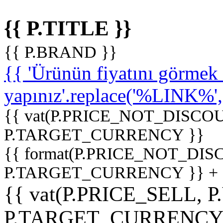
{{ P.TITLE }}
{{ P.BRAND }}
{{ 'Ürünün fiyatını görme
yapınız'.replace('%LINK%', '
{{ vat(P.PRICE_NOT_DISCOU
P.TARGET_CURRENCY }}
{{ format(P.PRICE_NOT_DI
P.TARGET_CURRENCY }} +
{{ vat(P.PRICE_SELL, P
P.TARGET_CURRENCY