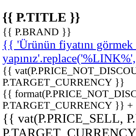
{{ P.TITLE }}
{{ P.BRAND }}
{{ 'Ürünün fiyatını görme
yapınız'.replace('%LINK%', '
{{ vat(P.PRICE_NOT_DISCOU
P.TARGET_CURRENCY }}
{{ format(P.PRICE_NOT_DI
P.TARGET_CURRENCY }} +
{{ vat(P.PRICE_SELL, P
P.TARGET_CURRENCY