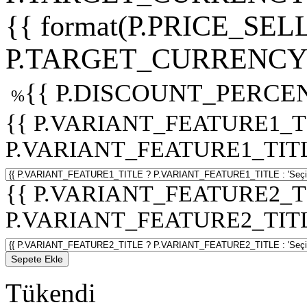
{{ format(P.PRICE_SELL
P.TARGET_CURRENCY 
{{ P.DISCOUNT_PERCEN
%
{{ P.VARIANT_FEATURE1_T
P.VARIANT_FEATURE1_TITLE :
{{ P.VARIANT_FEATURE2_T
P.VARIANT_FEATURE2_TITLE :
Sepete Ekle
Tükendi