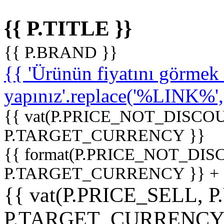
{{ P.TITLE }}
{{ P.BRAND }}
{{ 'Ürünün fiyatını görme
yapınız'.replace('%LINK%', '
{{ vat(P.PRICE_NOT_DISCOU
P.TARGET_CURRENCY }}
{{ format(P.PRICE_NOT_DI
P.TARGET_CURRENCY }} +
{{ vat(P.PRICE_SELL, P
P.TARGET_CURRENCY