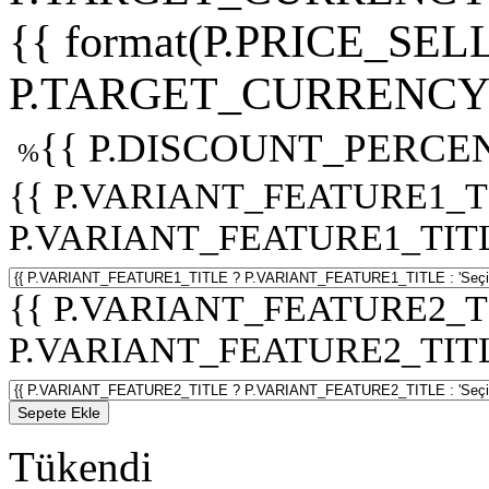
{{ format(P.PRICE_SELL
P.TARGET_CURRENCY 
{{ P.DISCOUNT_PERCEN
%
{{ P.VARIANT_FEATURE1_T
P.VARIANT_FEATURE1_TITLE :
{{ P.VARIANT_FEATURE2_T
P.VARIANT_FEATURE2_TITLE :
Sepete Ekle
Tükendi