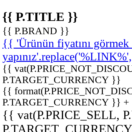
{{ P.TITLE }}
{{ P.BRAND }}
{{ 'Ürünün fiyatını görme
yapınız'.replace('%LINK%', '
{{ vat(P.PRICE_NOT_DISCOU
P.TARGET_CURRENCY }}
{{ format(P.PRICE_NOT_DI
P.TARGET_CURRENCY }} +
{{ vat(P.PRICE_SELL, P
P.TARGET_CURRENCY