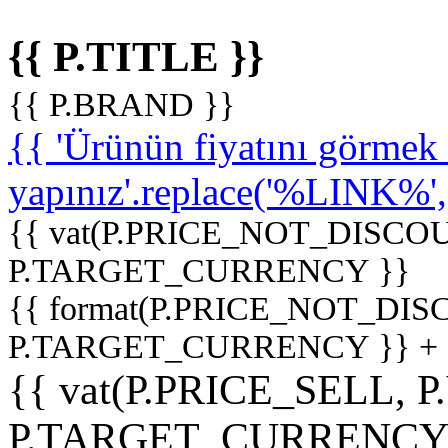
{{ P.TITLE }}
{{ P.BRAND }}
{{ 'Ürünün fiyatını görme
yapınız'.replace('%LINK%', '
{{ vat(P.PRICE_NOT_DISCOU
P.TARGET_CURRENCY }}
{{ format(P.PRICE_NOT_DI
P.TARGET_CURRENCY }} +
{{ vat(P.PRICE_SELL, P
P.TARGET_CURRENCY