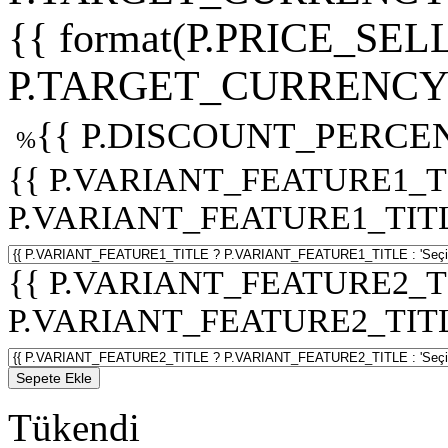
{{ format(P.PRICE_SELL
P.TARGET_CURRENCY 
{{ P.DISCOUNT_PERCEN
%
{{ P.VARIANT_FEATURE1_T
P.VARIANT_FEATURE1_TITLE :
{{ P.VARIANT_FEATURE2_T
P.VARIANT_FEATURE2_TITLE :
Sepete Ekle
Tükendi