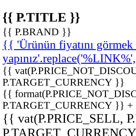
{{ P.TITLE }}
{{ P.BRAND }}
{{ 'Ürünün fiyatını görme
yapınız'.replace('%LINK%', '
{{ vat(P.PRICE_NOT_DISCOU
P.TARGET_CURRENCY }}
{{ format(P.PRICE_NOT_DI
P.TARGET_CURRENCY }} +
{{ vat(P.PRICE_SELL, P
P.TARGET_CURRENCY