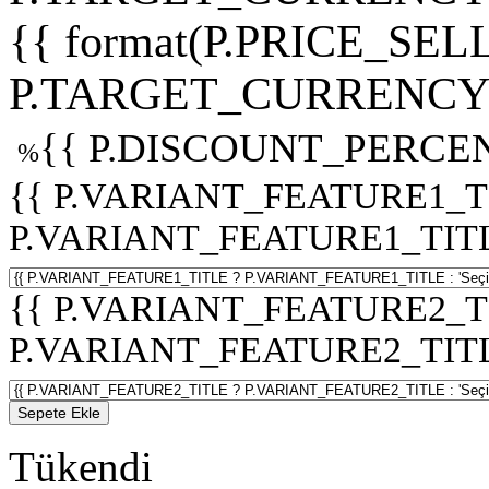
{{ format(P.PRICE_SELL
P.TARGET_CURRENCY 
{{ P.DISCOUNT_PERCEN
%
{{ P.VARIANT_FEATURE1_T
P.VARIANT_FEATURE1_TITLE :
{{ P.VARIANT_FEATURE2_T
P.VARIANT_FEATURE2_TITLE :
Sepete Ekle
Tükendi