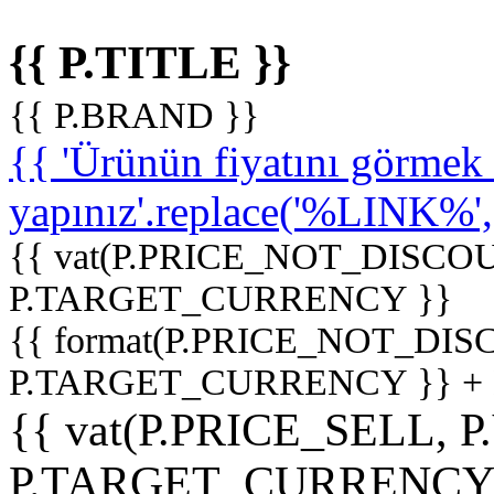
{{ P.TITLE }}
{{ P.BRAND }}
{{ 'Ürünün fiyatını görme
yapınız'.replace('%LINK%', '
{{ vat(P.PRICE_NOT_DISCOU
P.TARGET_CURRENCY }}
{{ format(P.PRICE_NOT_DI
P.TARGET_CURRENCY }} +
{{ vat(P.PRICE_SELL, P
P.TARGET_CURRENCY