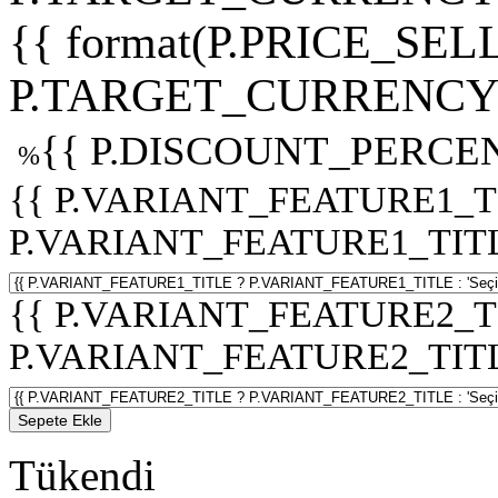
{{ format(P.PRICE_SELL
P.TARGET_CURRENCY 
{{ P.DISCOUNT_PERCEN
%
{{ P.VARIANT_FEATURE1_T
P.VARIANT_FEATURE1_TITLE :
{{ P.VARIANT_FEATURE2_T
P.VARIANT_FEATURE2_TITLE :
Sepete Ekle
Tükendi