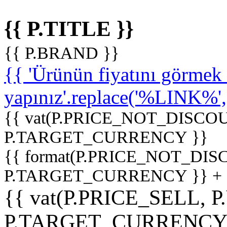
{{ P.TITLE }}
{{ P.BRAND }}
{{ 'Ürünün fiyatını görme
yapınız'.replace('%LINK%', '
{{ vat(P.PRICE_NOT_DISCOU
P.TARGET_CURRENCY }}
{{ format(P.PRICE_NOT_DI
P.TARGET_CURRENCY }} +
{{ vat(P.PRICE_SELL, P
P.TARGET_CURRENCY