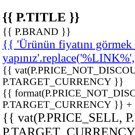
{{ P.TITLE }}
{{ P.BRAND }}
{{ 'Ürünün fiyatını görme
yapınız'.replace('%LINK%', '
{{ vat(P.PRICE_NOT_DISCOU
P.TARGET_CURRENCY }}
{{ format(P.PRICE_NOT_DI
P.TARGET_CURRENCY }} +
{{ vat(P.PRICE_SELL, P
P.TARGET_CURRENCY