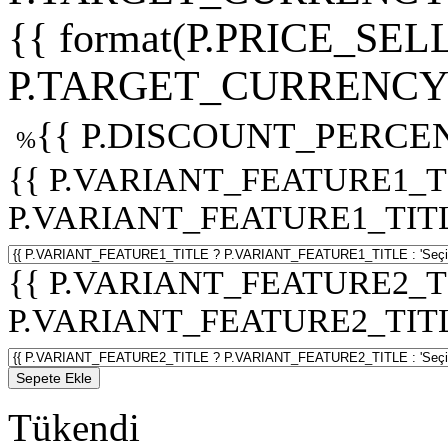
{{ format(P.PRICE_SELL
P.TARGET_CURRENCY 
{{ P.DISCOUNT_PERCEN
%
{{ P.VARIANT_FEATURE1_T
P.VARIANT_FEATURE1_TITLE :
{{ P.VARIANT_FEATURE2_T
P.VARIANT_FEATURE2_TITLE :
Sepete Ekle
Tükendi