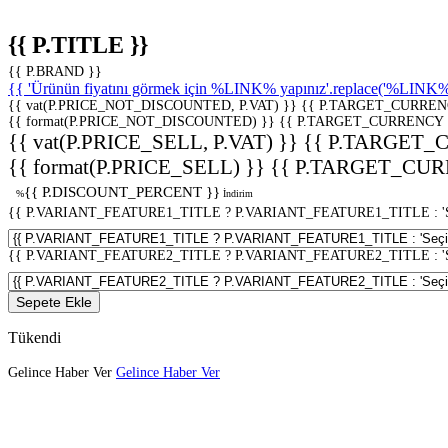
{{ P.TITLE }}
{{ P.BRAND }}
{{ 'Ürünün fiyatını görmek için %LINK% yapınız'.replace('%LINK%', 
{{ vat(P.PRICE_NOT_DISCOUNTED, P.VAT) }}
{{ P.TARGET_CURREN
{{ format(P.PRICE_NOT_DISCOUNTED) }}
{{ P.TARGET_CURRENCY 
{{ vat(P.PRICE_SELL, P.VAT) }}
{{ P.TARGET_
{{ format(P.PRICE_SELL) }}
{{ P.TARGET_CUR
{{ P.DISCOUNT_PERCENT }}
%
İndirim
{{ P.VARIANT_FEATURE1_TITLE ? P.VARIANT_FEATURE1_TITLE : 'Seç
{{ P.VARIANT_FEATURE2_TITLE ? P.VARIANT_FEATURE2_TITLE : 'Seç
Sepete Ekle
Tükendi
Gelince Haber Ver
Gelince Haber Ver