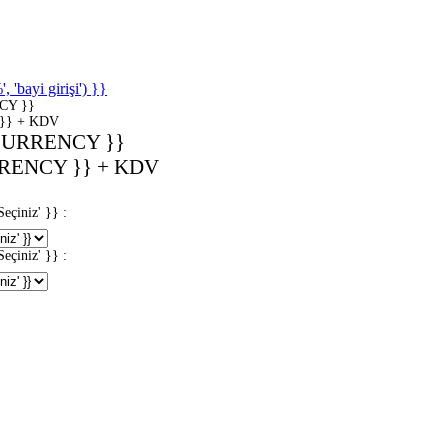
'bayi girişi') }}
CY }}
}} + KDV
CURRENCY }}
RENCY }} + KDV
iniz' }} :
iniz' }} :