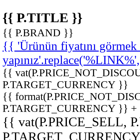
{{ P.TITLE }}
{{ P.BRAND }}
{{ 'Ürünün fiyatını görme
yapınız'.replace('%LINK%', '
{{ vat(P.PRICE_NOT_DISCOU
P.TARGET_CURRENCY }}
{{ format(P.PRICE_NOT_DI
P.TARGET_CURRENCY }} +
{{ vat(P.PRICE_SELL, P
P.TARGET_CURRENCY