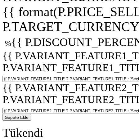
{{ format(P.PRICE_SELL
P.TARGET_CURRENCY 
{{ P.DISCOUNT_PERCEN
%
{{ P.VARIANT_FEATURE1_T
P.VARIANT_FEATURE1_TITLE :
{{ P.VARIANT_FEATURE2_T
P.VARIANT_FEATURE2_TITLE :
Sepete Ekle
Tükendi