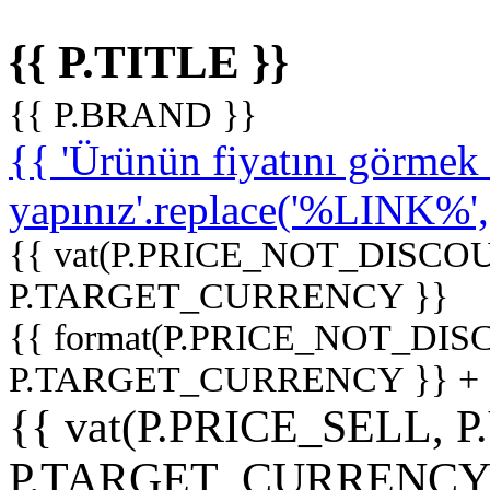
{{ P.TITLE }}
{{ P.BRAND }}
{{ 'Ürünün fiyatını görme
yapınız'.replace('%LINK%', '
{{ vat(P.PRICE_NOT_DISCOU
P.TARGET_CURRENCY }}
{{ format(P.PRICE_NOT_DI
P.TARGET_CURRENCY }} +
{{ vat(P.PRICE_SELL, P
P.TARGET_CURRENCY