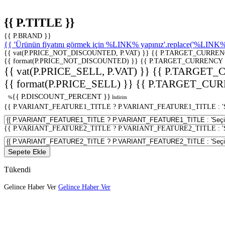
{{ P.TITLE }}
{{ P.BRAND }}
{{ 'Ürünün fiyatını görmek için %LINK% yapınız'.replace('%LINK%', 
{{ vat(P.PRICE_NOT_DISCOUNTED, P.VAT) }}
{{ P.TARGET_CURREN
{{ format(P.PRICE_NOT_DISCOUNTED) }}
{{ P.TARGET_CURRENCY 
{{ vat(P.PRICE_SELL, P.VAT) }}
{{ P.TARGET_
{{ format(P.PRICE_SELL) }}
{{ P.TARGET_CUR
{{ P.DISCOUNT_PERCENT }}
%
İndirim
{{ P.VARIANT_FEATURE1_TITLE ? P.VARIANT_FEATURE1_TITLE : 'Seç
{{ P.VARIANT_FEATURE2_TITLE ? P.VARIANT_FEATURE2_TITLE : 'Seç
Sepete Ekle
Tükendi
Gelince Haber Ver
Gelince Haber Ver