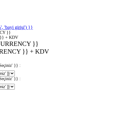
'bayi girişi') }}
CY }}
}} + KDV
CURRENCY }}
RENCY }} + KDV
iniz' }} :
iniz' }} :