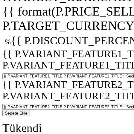
{{ format(P.PRICE_SELL
P.TARGET_CURRENCY 
{{ P.DISCOUNT_PERCEN
%
{{ P.VARIANT_FEATURE1_T
P.VARIANT_FEATURE1_TITLE :
{{ P.VARIANT_FEATURE2_T
P.VARIANT_FEATURE2_TITLE :
Sepete Ekle
Tükendi