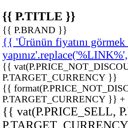
{{ P.TITLE }}
{{ P.BRAND }}
{{ 'Ürünün fiyatını görme
yapınız'.replace('%LINK%', '
{{ vat(P.PRICE_NOT_DISCOU
P.TARGET_CURRENCY }}
{{ format(P.PRICE_NOT_DI
P.TARGET_CURRENCY }} +
{{ vat(P.PRICE_SELL, P
P.TARGET_CURRENCY